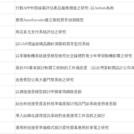
行動APP外部線索評估產品服務價值之研究–以Airbnb為例
應用AutoEncoder建立製程異常偵測模型
商店多元支付系統評估之研究
以GAN理論架構晶圓針測製程異常監控系統
以享樂動機系統接受模型推究社交媒體對青少年學習動機影響之研究
基於JSS量表探討軟體工程師的工作滿意度 （以台灣某軟體設計公司
改善舊型公寓大廈門禁系統之研究
以價值接受模型探討申辦家用網路意願
結合科技接受度及科技準備度探討視訊門診系統使用者意願
導入結構化護理資訊系統對改善護理工作流程之探討
運用科技接受準備模式探討柔性螢幕應用於筆電之研究