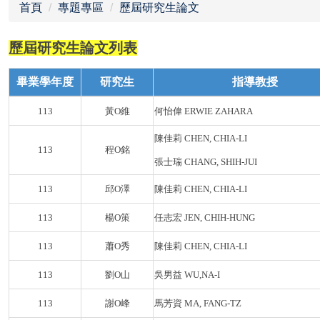
首頁
專題專區
歷屆研究生論文
歷屆研究生論文列表
畢業學年度
研究生
指導教授
113
黃O維
何怡偉 ERWIE ZAHARA
陳佳莉 CHEN, CHIA-LI
113
程O銘
張士瑞 CHANG, SHIH-JUI
113
邱O澤
陳佳莉 CHEN, CHIA-LI
113
楊O策
任志宏 JEN, CHIH-HUNG
113
蕭O秀
陳佳莉 CHEN, CHIA-LI
113
劉O山
吳男益 WU,NA-I
113
謝O峰
馬芳資 MA, FANG-TZ