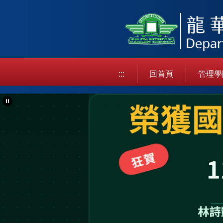
跳
到
主
要
內
容
:::
回首頁
管理學
區