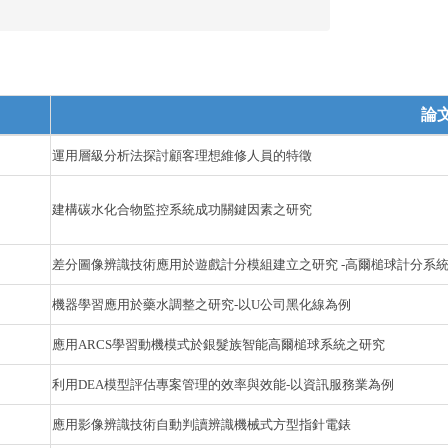
論
運用層級分析法探討顧客理想維修人員的特徵
建構碳水化合物監控系統成功關鍵因素之研究
差分圖像辨識技術應用於遊戲計分模組建立之研究 -高爾槌球計分系
機器學習應用於藥水調整之研究-以U公司黑化線為例
應用ARCS學習動機模式於銀髮族智能高爾槌球系統之研究
利用DEA模型評估專案管理的效率與效能-以資訊服務業為例
應用影像辨識技術自動判讀辨識機械式方型指針電錶