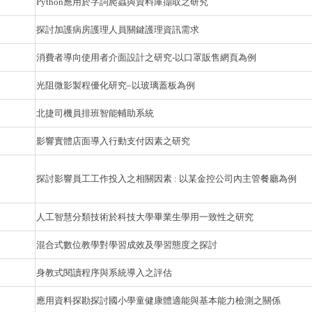
Python應用於字詞爬蟲與資料庫擷取之研究
探討加護病房護理人員關鍵護理資訊需求
消費者導向使用者介面設計之研究-以口罩販售網頁為例
光阻微影製程優化研究–以玻璃蓋板為例
北捷司機員排班智能輔助系統
影響實體店面導入行動支付因素之研究
探討影響員工工作投入之相關因素 : 以某金控公司內主管餐廳為例
人工智慧分類技術於科技大學畢業生學用一致性之研究
混合式數位教學對學習成效及學習態度之探討
身教式閱讀程序與系統導入之評估
應用資料探勘探討國小學童健康體適能與基本能力檢測之關係