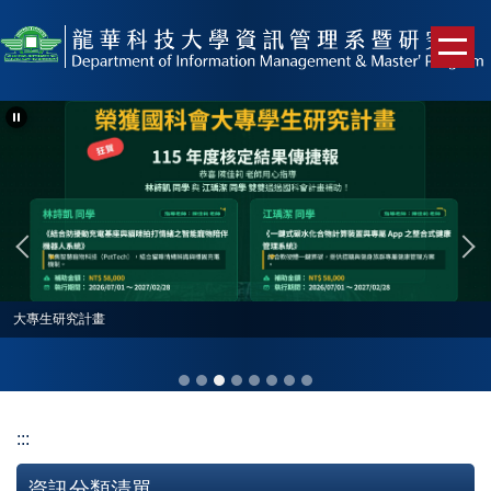
跳
到
主
要
內
容
區
大專生研究計畫
:::
資訊分類清單