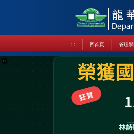
跳
到
主
要
內
容
:::
回首頁
管理學
區