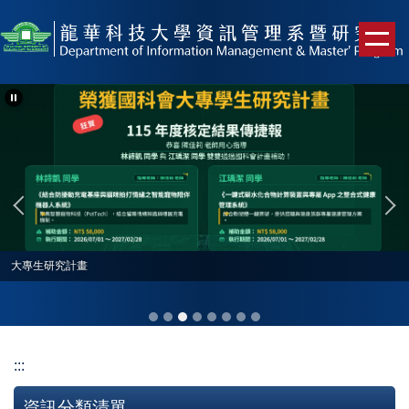
跳
到
主
要
內
容
區
大專生研究計畫
:::
資訊分類清單