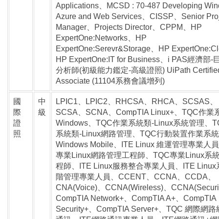
Applications、MCSD : 70-487 Developing Wi
Azure and Web Services、CISSP、Senior Proj
Manager、Projects Director、CPPM、HP
ExpertOne:Networks、HP
ExpertOne:Serevr&Storage、HP ExpertOne:C
HP ExpertOne:IT for Business、i PAS經濟
分析師(初級能力鑑定-高級證照) UiPath Certifie
Associate (11104系務會議增列)
國
中
LPIC1、LPIC2、RHCSA、RHCA、SCSAS、
際
級
SCSA、SCNA、CompTIA Linux+、TQC作業
證
Windows、TQC作業系統類-Linux系統管理、
照
系統類-Linux網路管理、TQC行動裝置作業系
Windows Mobile、ITE Linux 維運管理專業人
專業Linux網路管理工程師、TQC專業Linux系
程師、ITE Linux服務整合專業人員、ITE Linu
階管理專業人員、CCENT、CCNA、CCDA、
CNA(Voice)、CCNA(Wireless)、CCNA(Secur
CompTIA Network+、CompTIA A+、CompTIA
Security+、CompTIA Server+、TQC 網際