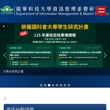
跳
到
主
要
內
容
區
大專生研究計畫
:::
資訊分類清單