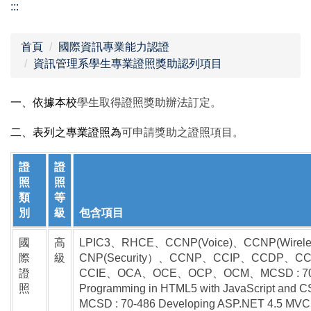
:::
首頁
國際資訊專業能力認證
資訊管理系學生專業證照獎助認列項目
一、依據本校
學生取得證照獎助辦法訂定。
二、表列之專業證照為
可
申請獎助之證照項目。
證
證
照
照
類
等
別
級
包含項目
國
高
LPIC3、RHCE、CCNP(Voice)、CCNP(Wirele
際
級
CNP(Security）、CCNP、CCIP、CCDP、C
證
CCIE、OCA、OCE、OCP、OCM、MCSD : 70
照
Programming in HTML5 with JavaScript and
MCSD : 70-486 Developing ASP.NET 4.5 MV