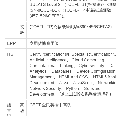
BULATS Level 2、(TOEFL-iBT)托福網路化測
(57~86/CEFB1)、(TOEFL-ITP)托福紙筆測驗
(457~526/CEFB1)。
初
(TOEFL-ITP)托福紙筆測驗(390~456/CEFA2)
級
ERP
商用數據應用師
ITS
Certify(/certifications/ITSpecialist/Certification
Artificial Intelligence、 Cloud Computing、
Computational Thinking、 Cybersecurity、 Da
Analytics、 Databases、 Device Configuration
Management、 HTML and CSS、 HTML5 Appli
Development、 Java、 JavaScript、 Network
Network Security、 Python、 Software
Development、 (以上11109次系務會議增列)
語
高
GEPT 全民英檢中高級
言
級