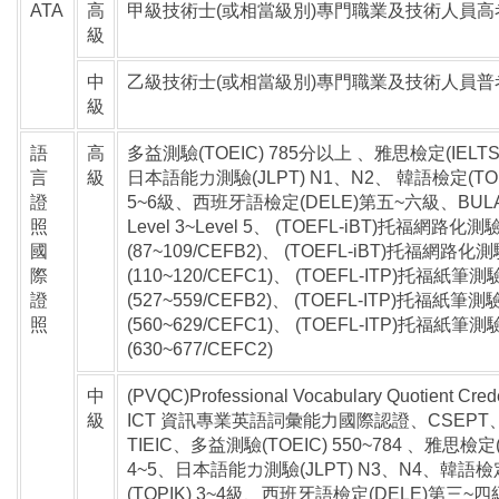
ATA
高
甲級技術士(或相當級別)專門職業及技術人員高
級
中
乙級技術士(或相當級別)專門職業及技術人員普
級
語
高
多益測驗(TOEIC) 785分以上 、雅思檢定(IELTS)
言
級
日本語能力測驗(JLPT) N1、N2、 韓語檢定(TOP
證
5~6級、西班牙語檢定(DELE)第五~六級、BUL
照
Level 3~Level 5、 (TOEFL-iBT)托福網路化測
國
(87~109/CEFB2)、 (TOEFL-iBT)托福網路化
際
(110~120/CEFC1)、 (TOEFL-ITP)托福紙筆測
證
(527~559/CEFB2)、 (TOEFL-ITP)托福紙筆測
照
(560~629/CEFC1)、 (TOEFL-ITP)托福紙筆測
(630~677/CEFC2)
中
(PVQC)Professional Vocabulary Quotient Crede
級
ICT 資訊專業英語詞彙能力國際認證、CSEPT
TIEIC、多益測驗(TOEIC) 550~784 、雅思檢定(
4~5、日本語能力測驗(JLPT) N3、N4、韓語檢
(TOPIK) 3~4級、西班牙語檢定(DELE)第三~