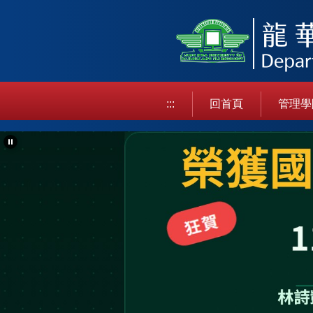
跳
到
主
要
內
容
:::
回首頁
管理學
區