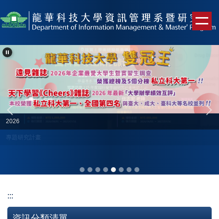
跳
到
主
要
內
容
區
2026
專題研究計畫
:::
資訊分類清單