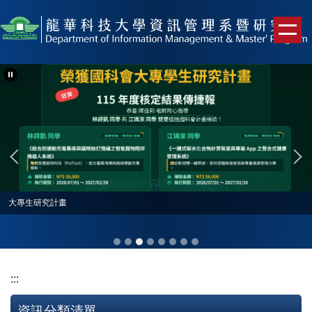
跳
到
主
要
內
容
區
大專生研究計畫
:::
資訊分類清單