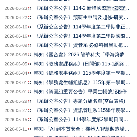
《系辦公室公告》114-2 新增國際證照認證代碼(1150623)
2026-06-23
《系辦公室公告》預研生申請及超修-研究所課程選課單
2026-06-22
《系辦公室公告》114學年度第二學期非正式課程審核(演講、社團活動、競賽)通過名單
2026-06-16
《系辦公室公告》114學年度第二學期國際資訊專業能力認證(畢業門檻)通過名單。
2026-06-16
《系辦公室公告》資管系 必修科目異動抵免對照表
2026-06-09
轉知《國合處》2026 龍華科大「學海築夢」加拿大多倫多海外實習計畫
2026-06-05
轉知《教務處課務組》(日間部) 115-1網路選課須知
2026-06-05
轉知《總務處事務組》115學年度第一學期日間部舊生機車證申請注意事項
2026-06-04
轉知《學務處生輔組訊息》115年第一學期就貸、減免申辦資訊~
2026-06-01
轉知《資圖組重要公告》畢業生帳號服務停用通知：請提前備份 Google、Microsoft 等校園帳號重要資料
2026-06-01
《系辦公室公告》專題分組名單(空白表格)
2026-05-29
《系辦公室公告》資訊管理系115學年度學生校外實習說明會-企業錄取名單
2026-05-27
《系辦公室公告》114學年度第2學期日間部系週會。
2026-05-15
轉知-「AI 到本質安全：機器人智慧製造場域探索實務班」活動資訊
2026-05-11