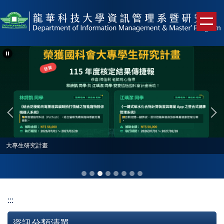
跳
到
主
要
內
容
區
大專生研究計畫
:::
資訊分類清單