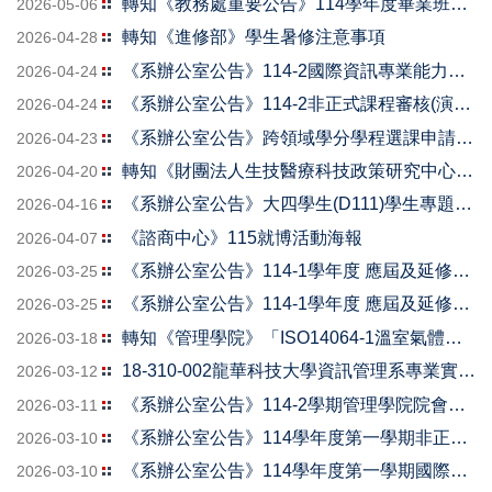
轉知《教務處重要公告》114學年度畢業班同學領取學位證書相關事宜
2026-05-06
轉知《進修部》學生暑修注意事項
2026-04-28
《系辦公室公告》114-2國際資訊專業能力認證(畢業門檻)-線上或紙本收件日期。
2026-04-24
《系辦公室公告》114-2非正式課程審核(演講、社團活動、競賽)-線上申請日期
2026-04-24
《系辦公室公告》跨領域學分學程選課申請流程(D114)
2026-04-23
轉知《財團法人生技醫療科技政策研究中心》-第23屆國家新創獎-自即日起至7月31日受理參賽申請
2026-04-20
《系辦公室公告》大四學生(D111)學生專題文件繳交暨費用申請
2026-04-16
《諮商中心》115就博活動海報
2026-04-07
《系辦公室公告》114-1學年度 應屆及延修生 畢業門檻未通過名單-證照
2026-03-25
《系辦公室公告》114-1學年度 應屆及延修生 畢業門檻未通過名單-非正式課程
2026-03-25
轉知《管理學院》「ISO14064-1溫室氣體盤查內部查證員國際證照培訓班」證照班
2026-03-18
18-310-002龍華科技大學資訊管理系專業實務技能畢業門檻實施要點02-B10-021
2026-03-12
《系辦公室公告》114-2學期管理學院院會考補考日程
2026-03-11
《系辦公室公告》114學年度第一學期非正式課程審核(演講、社團活動、競賽)通過名單
2026-03-10
《系辦公室公告》114學年度第一學期國際資訊專業能力認證(畢業門檻)通過名單。
2026-03-10