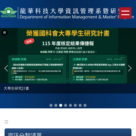
跳
到
主
要
內
容
區
大專生研究計畫
:::
資訊分類清單