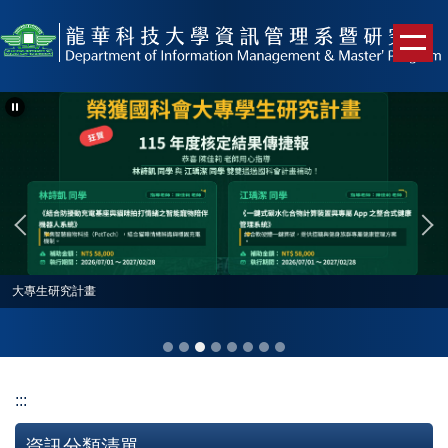
跳
到
主
要
內
容
區
大專生研究計畫
:::
資訊分類清單