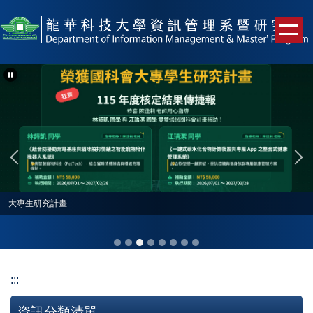
跳
到
主
要
內
容
區
大專生研究計畫
:::
資訊分類清單