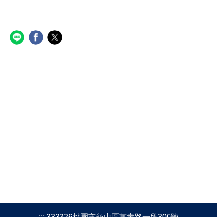
:::
333326桃園市龜山區萬壽路一段300號