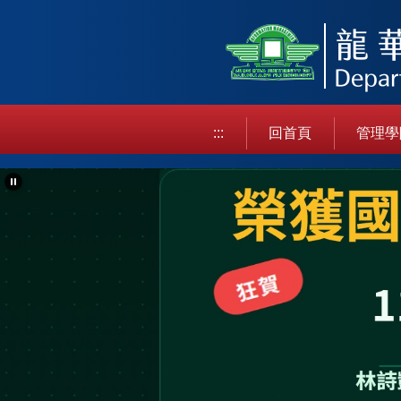
跳
到
主
要
內
容
:::
回首頁
管理學
區