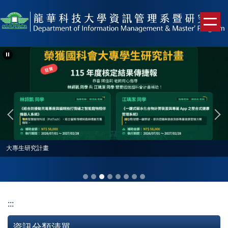
跳
到
主
要
內
容
區
大專生研究計畫
:::
資訊分類清單