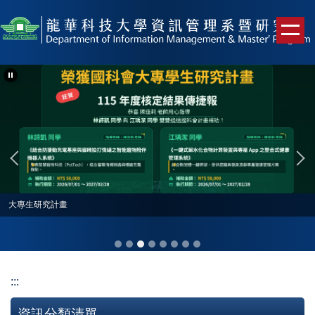
跳
到
主
要
內
容
區
大專生研究計畫
:::
資訊分類清單