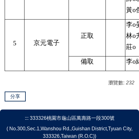
黃o
李o晏
正取
林o
京元電子
5
莊o
備取
李o
瀏覽數:
232
分享
:::
333326桃園市龜山區萬壽路一段300號
( No.300,Sec.1,Wanshou Rd.,Guishan District,Tyuan City,
333326,Taiwan (R.O.C))