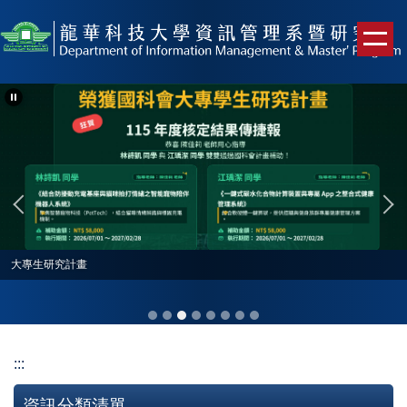
跳
到
主
要
內
容
區
大專生研究計畫
:::
資訊分類清單