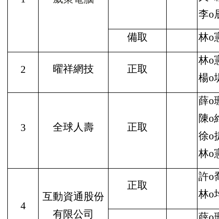
李o
備取
林o憲
林o憲
曜祥網技
正取
2
楊o
薛o珊
陳o
全球人壽
正取
3
徐o
林o憲
許o喬
正取
林o均
互動資通股份
4
有限公司
薛o珊