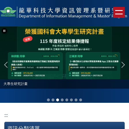
跳
到
主
要
內
容
區
大專生研究計畫
:::
資訊分類清單